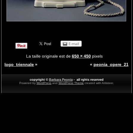
E-mail
La taille originale est de
650 × 450
pixels
logo_triennale
»
«
peonia_opere_21
copyright ©
Barbara Peonia
- all rghts reserved
Powered by
WordPress
and
WordPress Theme
created with Artisteer.