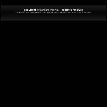
copyright ©
Barbara Peonia
- all rghts reserved
Powered by
WordPress
and
WordPress Theme
created with Artisteer.